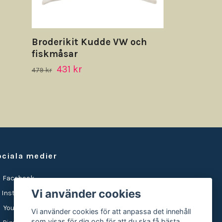
Broderikit Kudde VW och
fiskmåsar
431 kr
479 kr
ociala medier
Facebook
Vi använder cookies
Instagram
YouTube
Vi använder cookies för att anpassa det innehåll
som visas för dig och för att du ska få bästa