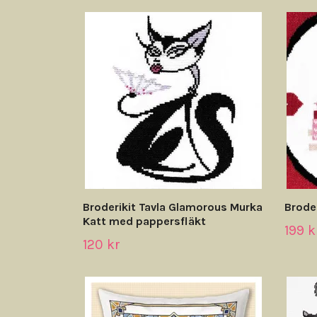
Broderikit Tavla Glamorous Murka
Broder
Katt med pappersfläkt
199 k
120 kr