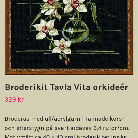
Broderikit Tavla Vita orkideér
329 kr
Broderas med ull/acrylgarn i räknade kors-
och efterstygn på svart aidaväv 6,4 rutor/cm.
Motivmått ca 40 x 40 cmI broderikitet ingår