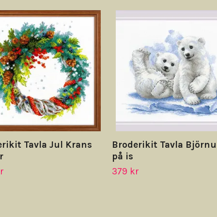
rikit Tavla Jul Krans
Broderikit Tavla Björn
r
på is
r
379 kr