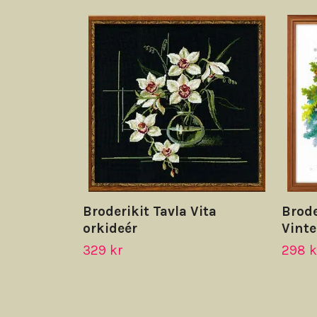
Broderikit Tavla Vita
Brode
orkideér
Vinte
329 kr
298 k