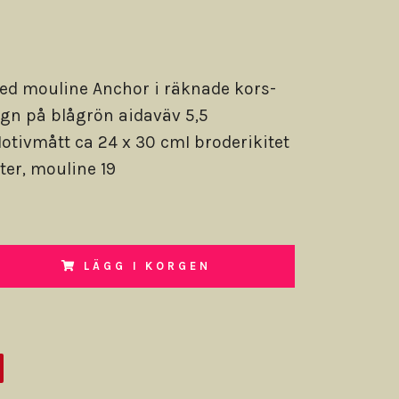
ed mouline Anchor i räknade kors-
ygn på blågrön aidaväv 5,5
otivmått ca 24 x 30 cmI broderikitet
er, mouline 19
LÄGG I KORGEN