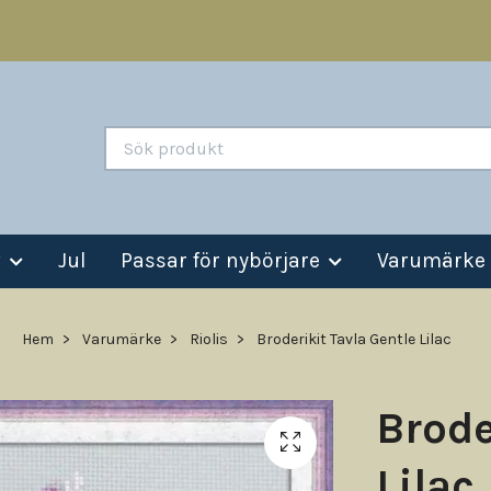
v
Jul
Passar för nybörjare
Varumärke
Hem
Varumärke
Riolis
Broderikit Tavla Gentle Lilac
Brode
Lilac