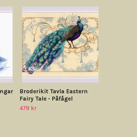
Broderikit 
Gingerbrea
Pepparkak
269 kr
ungar
Broderikit Tavla Eastern
Fairy Tale - Påfågel
479 kr