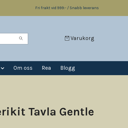
Fri frakt vid 999:- / Snabb leverans
Varukorg
Om oss
Rea
Blogg
rikit Tavla Gentle