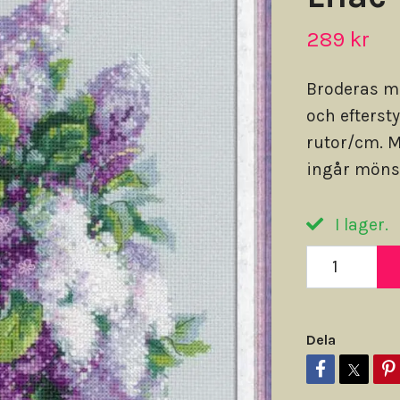
289 kr
Broderas m
och efterst
rutor/cm. M
ingår mönst
I lager.
Dela