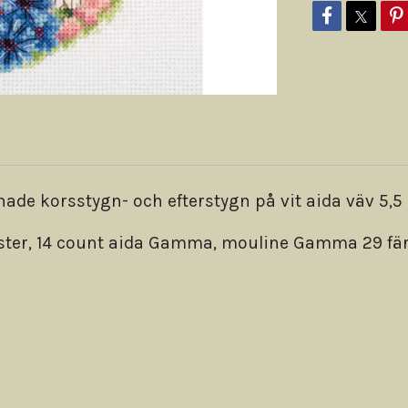
e korsstygn- och efterstygn på vit aida väv 5,5 
önster, 14 count aida Gamma, mouline Gamma 29 fär