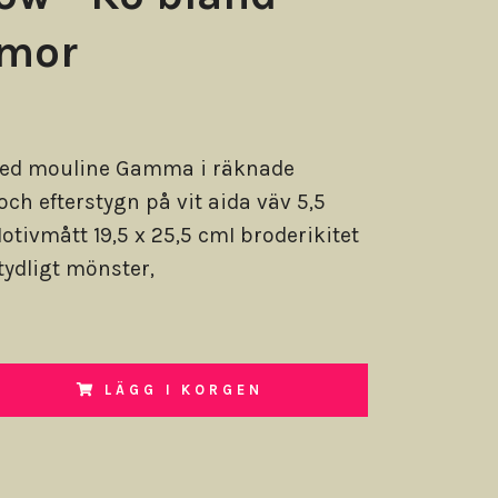
mor
ed mouline Gamma i räknade
och efterstygn på vit aida väv 5,5
otivmått 19,5 x 25,5 cmI broderikitet
tydligt mönster,
LÄGG I KORGEN