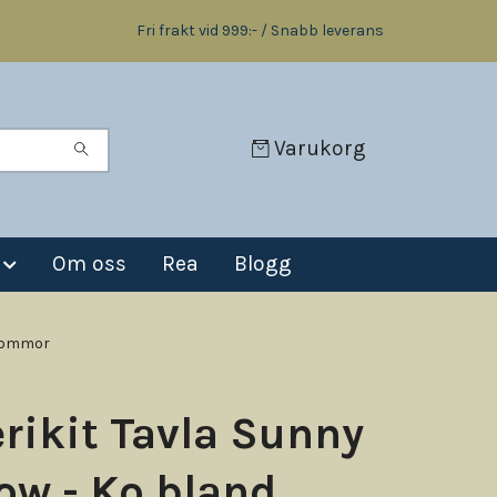
Fri frakt vid 999:- / Snabb leverans
Varukorg
Om oss
Rea
Blogg
blommor
rikit Tavla Sunny
ow - Ko bland