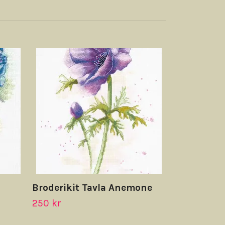
Broderikit 
Hund Bota
250 kr
Broderikit Tavla Anemone
250 kr