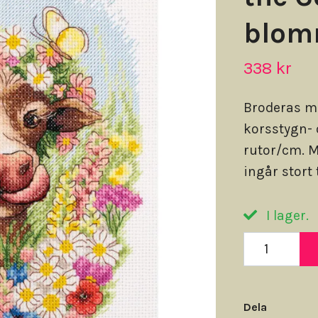
blom
338 kr
Broderas m
korsstygn- 
rutor/cm. M
ingår stort 
I lager.
Dela