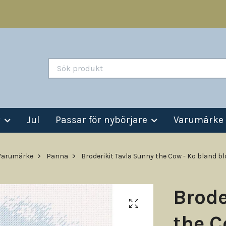
v
Jul
Passar för nybörjare
Varumärke
Varumärke
Panna
Broderikit Tavla Sunny the Cow - Ko bland 
Brode
the C