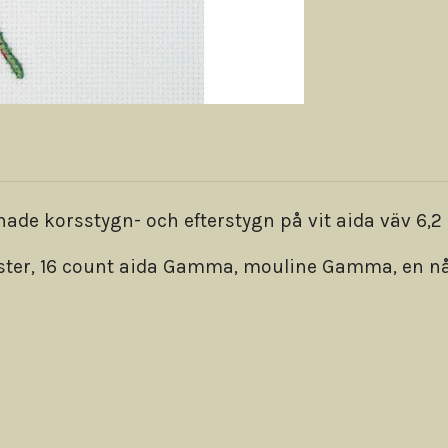
e korsstygn- och efterstygn på vit aida väv 6,2 
önster, 16 count aida Gamma, mouline Gamma, en nå