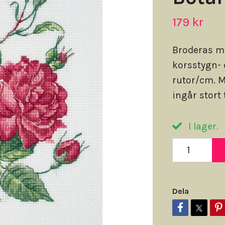
179 kr
Broderas m
korsstygn- 
rutor/cm. M
ingår stort 
I lager.
Dela