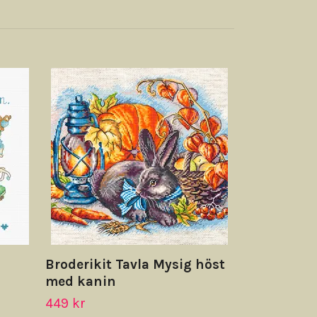
Broderikit
218 kr
Broderikit Tavla Mysig höst
med kanin
449 kr