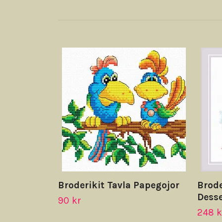
Broderikit Tavla Papegojor
Brode
Desse
90 kr
248 k