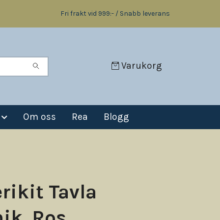
Fri frakt vid 999:- / Snabb leverans
Varukorg
Om oss
Rea
Blogg
rikit Tavla
ik. Ros