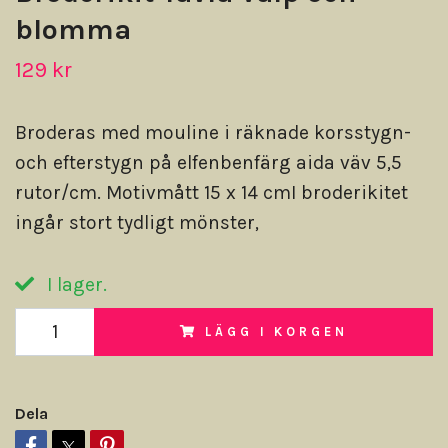
blomma
129 kr
Broderas med mouline i räknade korsstygn-
och efterstygn på elfenbenfärg aida väv 5,5
rutor/cm. Motivmått 15 x 14 cmI broderikitet
ingår stort tydligt mönster,
I lager.
LÄGG I KORGEN
Dela