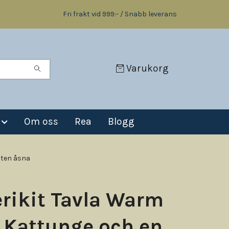
Fri frakt vid 999:- / Snabb leverans
Varukorg
Om oss
Rea
Blogg
iten åsna
rikit Tavla Warm
 Kattunge och en