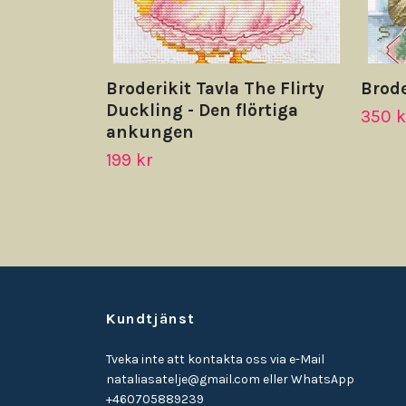
Broderikit Tavla The Flirty
Brode
Duckling - Den flörtiga
350 k
ankungen
199 kr
Kundtjänst
Tveka inte att kontakta oss via e-Mail
nataliasatelje@gmail.com
eller WhatsApp
+460705889239