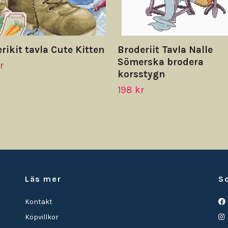
rikit tavla Cute Kitten
Broderiit Tavla Nalle
Sömerska brodera
r
korsstygn
198 kr
Läs mer
S
Kontakt
Köpvillkor