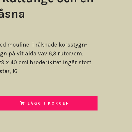
 åsna
ed mouline i räknade korsstygn-
ygn på vit aida väv 6,3 rutor/cm.
9 x 40 cmI broderikitet ingår stort
ter, 16
LÄGG I KORGEN