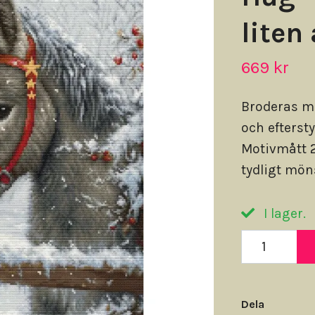
liten
669 kr
Broderas m
och efterst
Motivmått 2
tydligt möns
I lager.
Dela