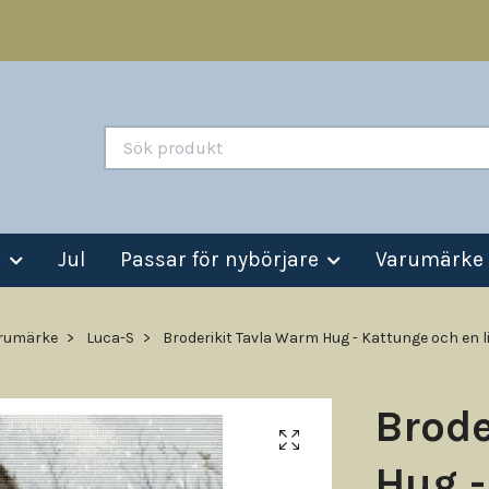
v
Jul
Passar för nybörjare
Varumärke
rumärke
Luca-S
Broderikit Tavla Warm Hug - Kattunge och en l
Brode
Hug -