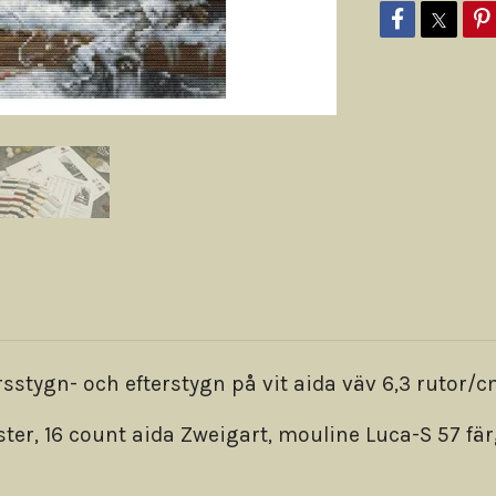
stygn- och efterstygn på vit aida väv 6,3 rutor/
ster, 16 count aida Zweigart, mouline Luca-S 57 fär