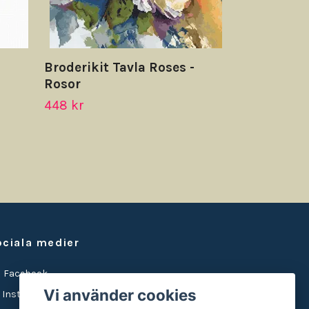
Broderikit Tavla Roses -
Rosor
448 kr
ociala medier
Facebook
Vi använder cookies
Instagram