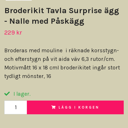
Broderikit Tavla Surprise ägg
- Nalle med Påskägg
229 kr
Broderas med mouline i räknade korsstygn-
och efterstygn på vit aida väv 6,3 rutor/cm.
Motivmått 16 x 18 cmI broderikitet ingår stort
tydligt mönster, 16
I lager.
LÄGG I KORGEN