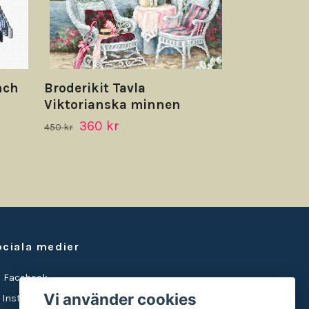
nch
Broderikit Tavla
Viktorianska minnen
360 kr
450 kr
ociala medier
Facebook
Vi använder cookies
Instagram