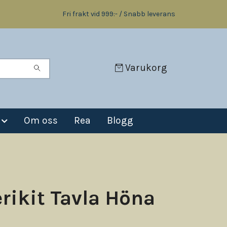
Fri frakt vid 999:- / Snabb leverans
Varukorg
Om oss
Rea
Blogg
rikit Tavla Höna