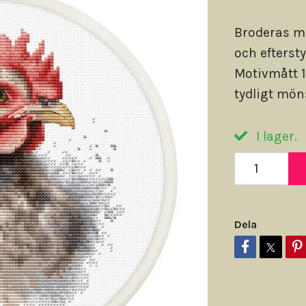
Broderas m
och efterst
Motivmått 1
tydligt möns
I lager.
Dela