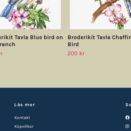
rikit Tavla Blue bird on
Broderikit Tavla Chaffi
branch
Bird
r
200 kr
Läs mer
S
Kontakt
Köpvillkor