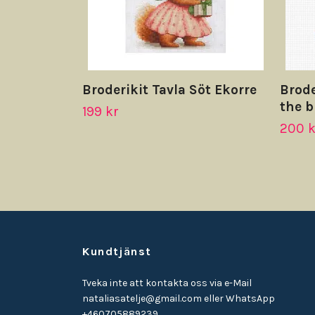
Broderikit Tavla Söt Ekorre
Brode
the 
199 kr
200 k
Kundtjänst
Tveka inte att kontakta oss via e-Mail
nataliasatelje@gmail.com
eller WhatsApp
+460705889239