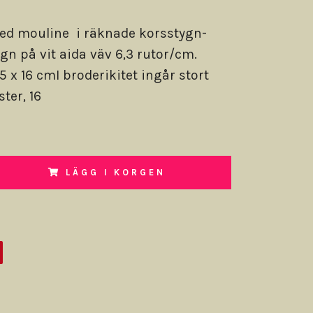
ed mouline i räknade korsstygn-
ygn på vit aida väv 6,3 rutor/cm.
5 x 16 cmI broderikitet ingår stort
ter, 16
LÄGG I KORGEN