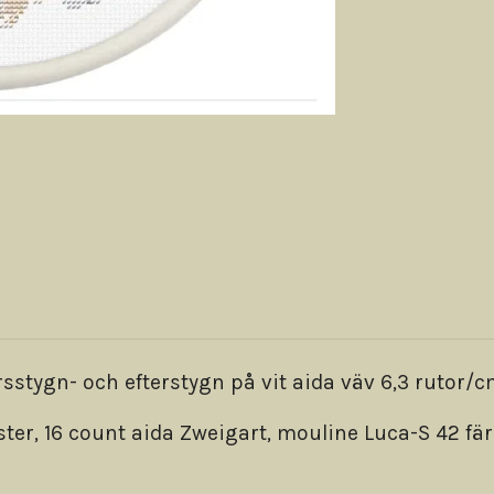
tygn- och efterstygn på vit aida väv 6,3 rutor/c
nster, 16 count aida Zweigart, mouline Luca-S 42 fä