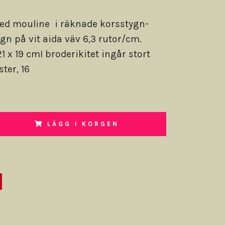
ed mouline i räknade korsstygn-
ygn på vit aida väv 6,3 rutor/cm.
1 x 19 cmI broderikitet ingår stort
ter, 16
LÄGG I KORGEN