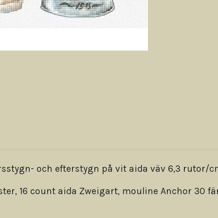
tygn- och efterstygn på vit aida väv 6,3 rutor/c
nster, 16 count aida Zweigart, mouline Anchor 30 fär