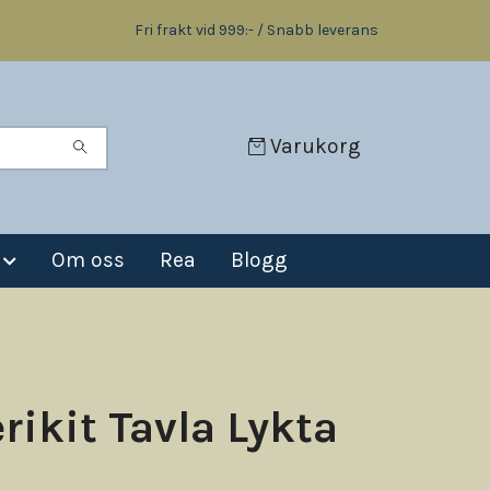
Fri frakt vid 999:- / Snabb leverans
Varukorg
Om oss
Rea
Blogg
rikit Tavla Lykta