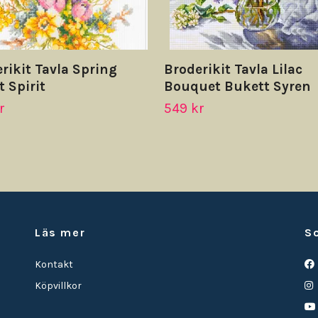
rikit Tavla Spring
Broderikit Tavla Lilac
t Spirit
Bouquet Bukett Syren
r
549 kr
Läs mer
S
Kontakt
Köpvillkor