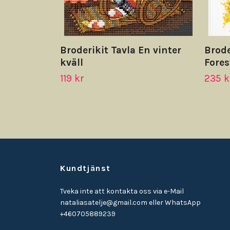
Broderikit Tavla En vinter
Brode
kväll
Fores
119 kr
235 k
Kundtjänst
Tveka inte att kontakta oss via e-Mail
nataliasatelje@gmail.com
eller WhatsApp
+460705889239