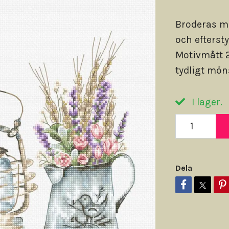
Broderas m
och efterst
Motivmått 2
tydligt möns
I lager.
Dela