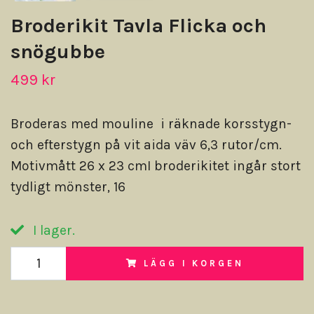
Broderikit Tavla Flicka och
snögubbe
499 kr
Broderas med mouline i räknade korsstygn-
och efterstygn på vit aida väv 6,3 rutor/cm.
Motivmått 26 x 23 cmI broderikitet ingår stort
tydligt mönster, 16
I lager.
LÄGG I KORGEN