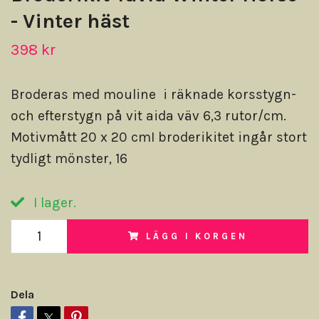
- Vinter häst
398 kr
Broderas med mouline i räknade korsstygn-
och efterstygn på vit aida väv 6,3 rutor/cm.
Motivmått 20 x 20 cmI broderikitet ingår stort
tydligt mönster, 16
I lager.
LÄGG I KORGEN
Dela