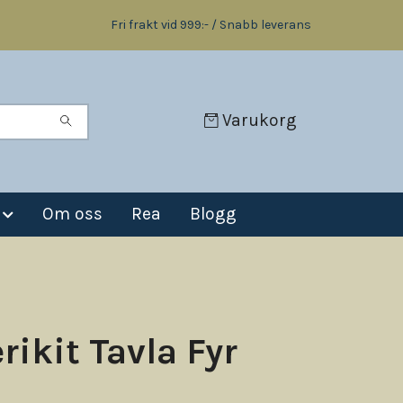
Fri frakt vid 999:- / Snabb leverans
Varukorg
Om oss
Rea
Blogg
rikit Tavla Fyr