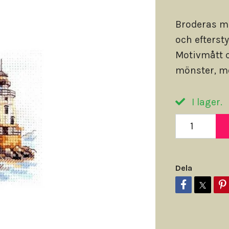
Broderas m
och efterst
Motivmått c
mönster, m
I lager.
Dela