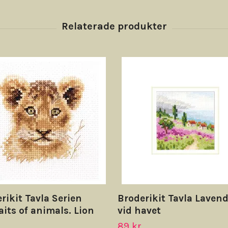
rikit Tavla Serien
Broderikit Tavla Laven
aits of animals. Lion
vid havet
89 kr