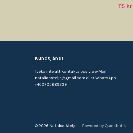
115 kr
Kundtjänst
Tveka inte att kontakta oss via e-Mail
nataliasatelje@gmail.com
eller WhatsApp
+460705889239
© 2026 NataliasAtelje
Powered by Quickbutik