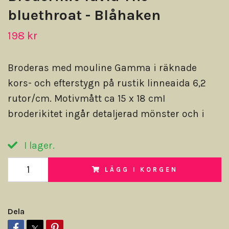
bluethroat - Blåhaken
198 kr
Broderas med mouline Gamma i räknade
kors- och efterstygn på rustik linneaida 6,2
rutor/cm. Motivmått ca 15 x 18 cmI
broderikitet ingår detaljerad mönster och i
I lager.
LÄGG I KORGEN
Dela