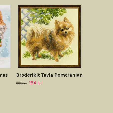
Broderikit 
fiskmåsar
149 kr
tmas
Broderikit Tavla Pomeranian
194 kr
228 kr