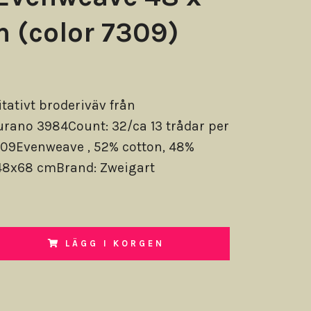
 (color 7309)
itativt broderiväv från
rano 3984Count: 32/ca 13 trådar per
309Evenweave , 52% cotton, 48%
48x68 cmBrand: Zweigart
LÄGG I KORGEN