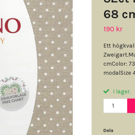
68 cm
190 kr
Ett högkval
Zweigart.Mu
cmColor: 7
modalSize 
I lager.
Dela