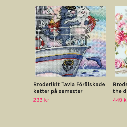
Broderikit Tavla Förälskade
Brode
katter på semester
the 
239 kr
449 k