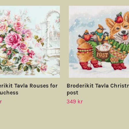
rikit Tavla Rouses for
Broderikit Tavla Chris
duchess
post
r
349 kr