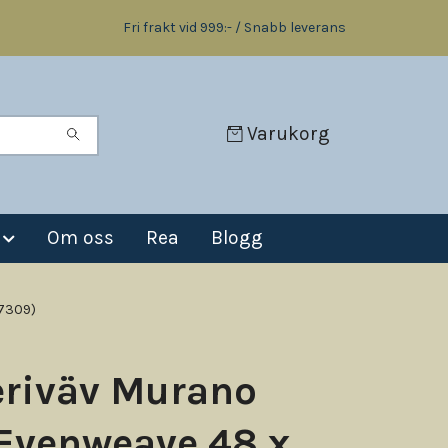
Fri frakt vid 999:- / Snabb leverans
Varukorg
Om oss
Rea
Blogg
 7309)
eriväv Murano
Evenweave 48 x