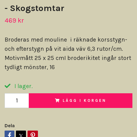
- Skogstomtar
469 kr
Broderas med mouline i räknade korsstygn-
och efterstygn på vit aida väv 6,3 rutor/cm.
Motivmått 25 x 25 cmI broderikitet ingår stort
tydligt mönster, 16
I lager.
LÄGG I KORGEN
Dela