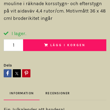
mouline i räknade korsstygn- och efterstygn
på vit aidaväv 4,4 rutor/cm. Motivmått 36 x 48
cmI broderikitet ingår
I lager.
LÄGG I KORGEN
Dela
INFORMATION
RECENSIONER
Fin Julkalender att brodera!