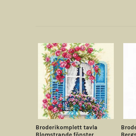
Broderikomplett tavla
Brode
Blomstrande fönster
Berg