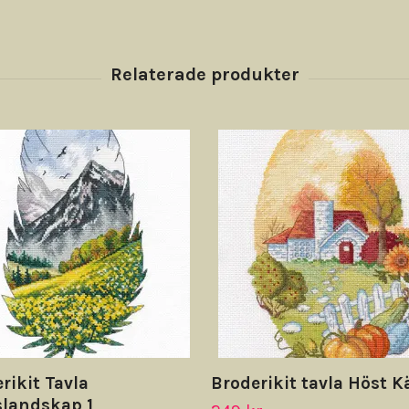
rikit Tavla
Broderikit tavla Höst K
slandskap 1