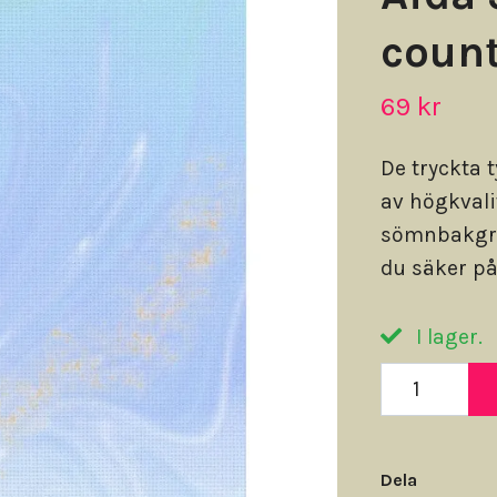
count
69 kr
De tryckta 
av högkvali
sömnbakgru
du säker på 
I lager.
Dela