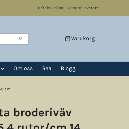
Fri frakt vid 999:- / Snabb leverans
Varukorg
Om oss
Rea
Blogg
 30 cm
ta broderiväv
5,4 rutor/cm 14