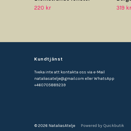
220 kr
319 k
Kundtjänst
Tveka inte att kontakta oss via e-Mail
nataliasatelje@gmail.com
eller WhatsApp
+460705889239
© 2026 NataliasAtelje
Powered by Quickbutik