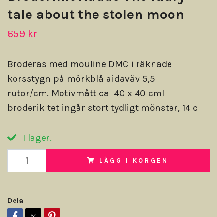
tale about the stolen moon
659 kr
Broderas med mouline DMC i räknade
korsstygn på mörkblå aidaväv 5,5
rutor/cm. Motivmått ca 40 x 40 cmI
broderikitet ingår stort tydligt mönster, 14 c
I lager.
LÄGG I KORGEN
Dela