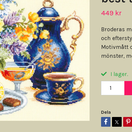
449 kr
Broderas m
och efterst
Motivmått c
mönster, mo
I lager.
Dela