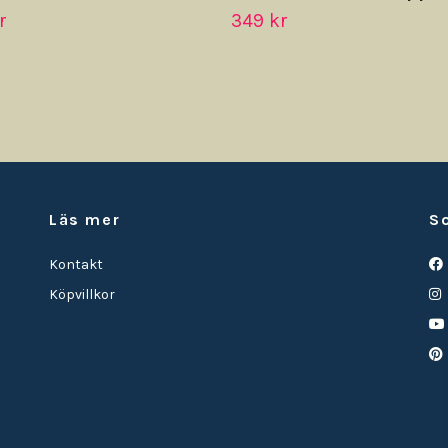
r
349 kr
Läs mer
S
Kontakt
Köpvillkor