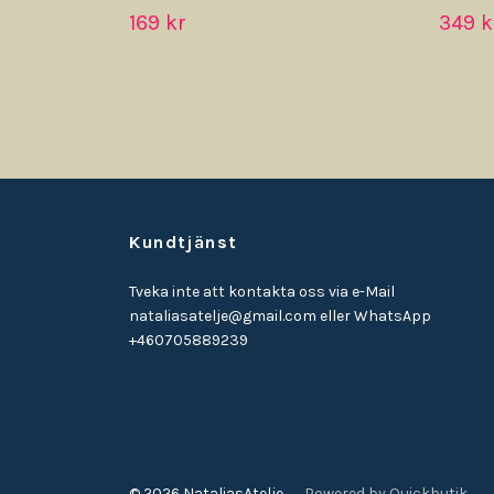
169 kr
349 k
Kundtjänst
Tveka inte att kontakta oss via e-Mail
nataliasatelje@gmail.com
eller WhatsApp
+460705889239
© 2026 NataliasAtelje
Powered by Quickbutik