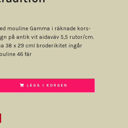
ed mouline Gamma i räknade kors-
ygn på antik vit aidaväv 5,5 rutor/cm.
a 38 x 29 cmI broderikitet ingår
uline 46 fär
LÄGG I KORGEN