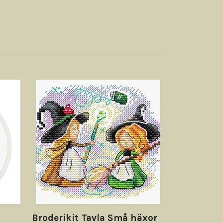
Broderikit 
69 kr
Broderikit Tavla Små häxor