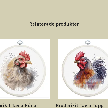
rikit Tavla Höna
Broderikit Tavla Tupp