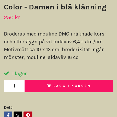
Color - Damen i blå klänning
250 kr
Broderas med mouline DMC i räknade kors-
och efterstygn på vit aidaväv 6,4 rutor/cm.
Motivmått ca 10 x 13 cmI broderikitet ingår
mönster, mouline, aidaväv 16 co
I lager.
LÄGG I KORGEN
Dela