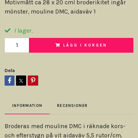
Motivmått ca 28 x 20 cmI broderikitet ingår
mönster, mouline DMC, aidaväv 1
I lager.
LÄGG I KORGEN
Dela
INFORMATION
RECENSIONER
Broderas med mouline DMC i räknade kors-
och efterstygn på vit aidaväv 5,5 rutor/cm.