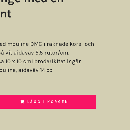
nt
ed mouline DMC i räknade kors- och
på vit aidaväv 5,5 rutor/cm.
a 10 x 10 cmI broderikitet ingår
uline, aidaväv 14 co
LÄGG I KORGEN