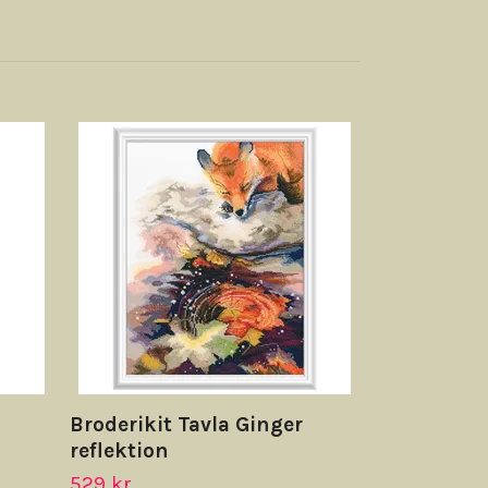
Broderikit 
Feast in 5
329 kr
Broderikit Tavla Ginger
reflektion
529 kr