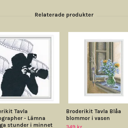
rikit Tavla
Broderikit Tavla Blåa
ographer - Lämna
blommor i vasen
iga stunder i minnet
349 kr