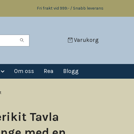
Fri frakt vid 999:- / Snabb leverans
Varukorg
Om oss
Rea
Blogg
t
rikit Tavla
unge med en