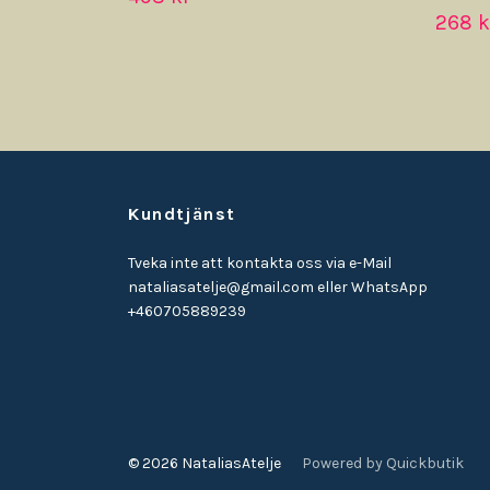
268 k
Kundtjänst
Tveka inte att kontakta oss via e-Mail
nataliasatelje@gmail.com
eller WhatsApp
+460705889239
© 2026 NataliasAtelje
Powered by Quickbutik