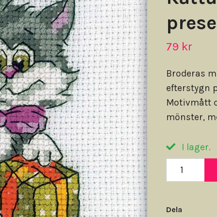
prese
79 kr
Broderas m
efterstygn 
Motivmått c
mönster, mo
I lager.
Dela