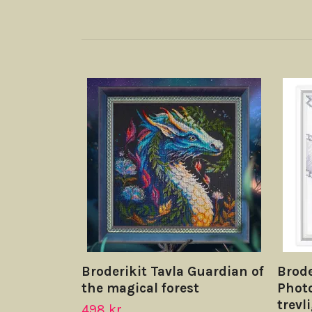
Broderikit Tavla Guardian of
Brode
the magical forest
Phot
trevl
498 kr