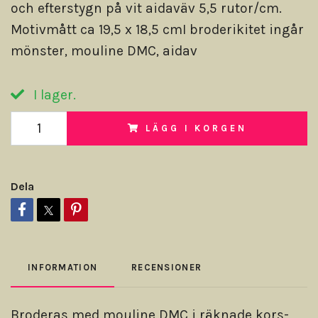
och efterstygn på vit aidaväv 5,5 rutor/cm.
Motivmått ca 19,5 x 18,5 cmI broderikitet ingår
mönster, mouline DMC, aidav
I lager.
LÄGG I KORGEN
Dela
INFORMATION
RECENSIONER
Broderas med mouline DMC i räknade kors-