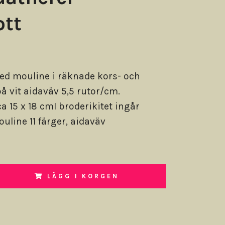
ott
ed mouline i räknade kors- och
på vit aidaväv 5,5 rutor/cm.
a 15 x 18 cmI broderikitet ingår
uline 11 färger, aidaväv
LÄGG I KORGEN