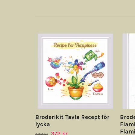
Broderikit Tavla Recept för
Brode
lycka
Flam
Flam
372 kr
438 kr