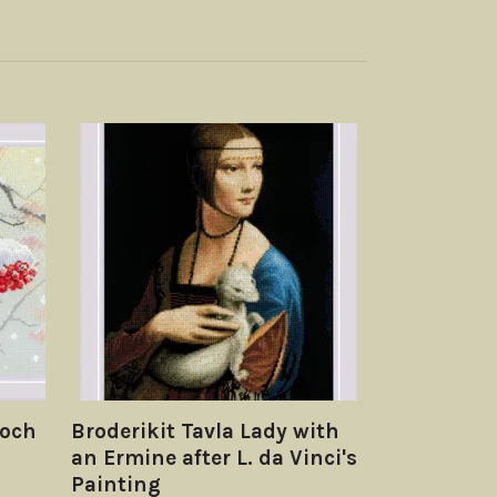
Broderikit 
forest - R
529 kr
 och
Broderikit Tavla Lady with
an Ermine after L. da Vinci's
Painting