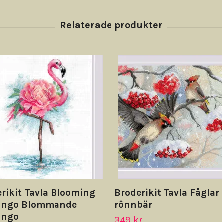
rikit Tavla Blooming
Broderikit Tavla Fåglar
ingo Blommande
rönnbär
ingo
349 kr