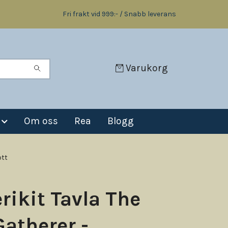
Fri frakt vid 999:- / Snabb leverans
Varukorg
Om oss
Rea
Blogg
ott
rikit Tavla The
Gatherer -