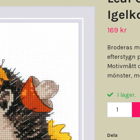
Igelk
169 kr
Broderas m
efterstygn 
Motivmått c
mönster, mo
I lager.
Dela