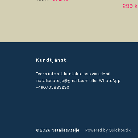
299 k
Kundtjänst
Tveka inte att kontakta oss via e-Mail
nataliasatelje@gmail.com
eller WhatsApp
+460705889239
© 2026 NataliasAtelje
Powered by Quickbutik