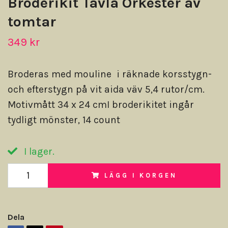
Broderikit Tavla Orkester av
tomtar
349 kr
Broderas med mouline i räknade korsstygn-
och efterstygn på vit aida väv 5,4 rutor/cm.
Motivmått 34 x 24 cmI broderikitet ingår
tydligt mönster, 14 count
I lager.
LÄGG I KORGEN
Dela