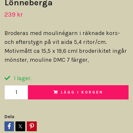
Lönneberga
239 kr
Broderas med moulinégarn i räknade kors-
och efterstygn på vit aida 5,4 ritor/cm.
Motivmått ca 15,5 x 19,6 cmI broderikitet ingår
mönster, mouline DMC 7 färger,
I lager.
LÄGG I KORGEN
Dela