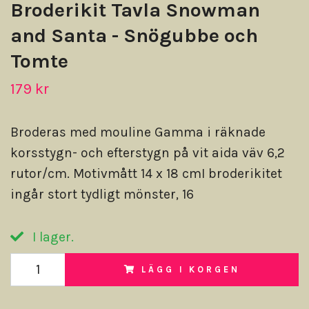
Broderikit Tavla Snowman
and Santa - Snögubbe och
Tomte
179 kr
Broderas med mouline Gamma i räknade
korsstygn- och efterstygn på vit aida väv 6,2
rutor/cm. Motivmått 14 x 18 cmI broderikitet
ingår stort tydligt mönster, 16
I lager.
LÄGG I KORGEN