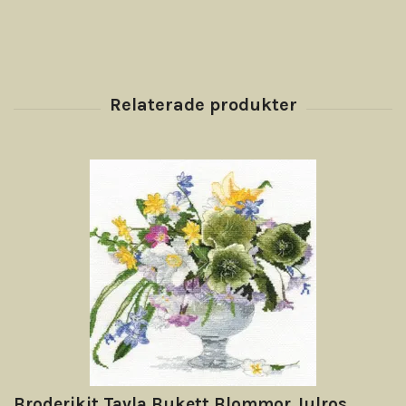
Broderikit Tavla Bukett Blommor Julros