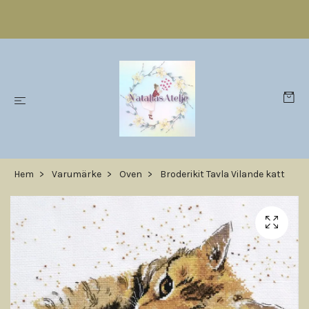
Hem
Varumärke
Oven
Broderikit Tavla Vilande katt