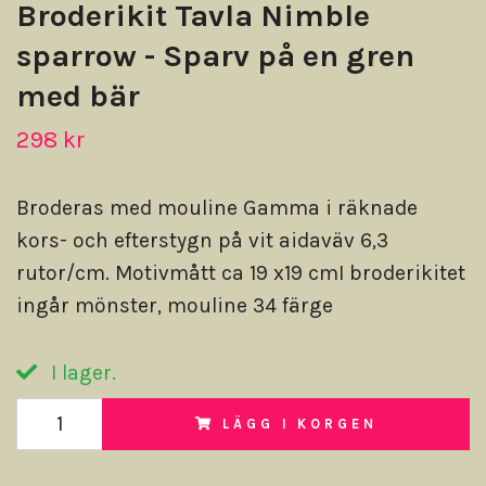
Broderikit Tavla Nimble
sparrow - Sparv på en gren
med bär
298 kr
Broderas med mouline Gamma i räknade
kors- och efterstygn på vit aidaväv 6,3
rutor/cm. Motivmått ca 19 x19 cmI broderikitet
ingår mönster, mouline 34 färge
I lager.
LÄGG I KORGEN