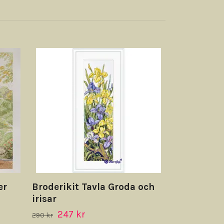
Broderikit 
Vårstämni
Katt
419 kr
er
Broderikit Tavla Groda och
irisar
247 kr
290 kr