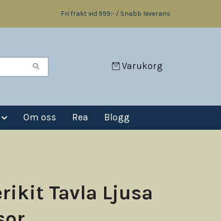
Fri frakt vid 999:- / Snabb leverans
Varukorg
Om oss
Rea
Blogg
rikit Tavla Ljusa
sor