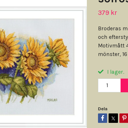
379 kr
Broderas m
och efterst
Motivmått 4
mönster, 16
I lager.
Dela