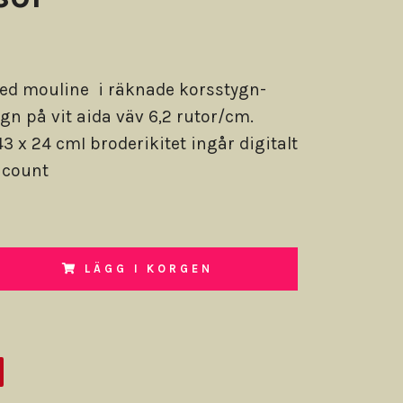
ed mouline i räknade korsstygn-
ygn på vit aida väv 6,2 rutor/cm.
3 x 24 cmI broderikitet ingår digitalt
 count
LÄGG I KORGEN