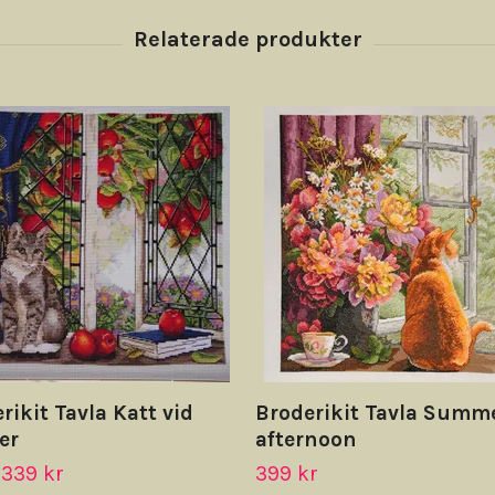
rikit Tavla Katt vid
Broderikit Tavla Summ
er
afternoon
339 kr
399 kr