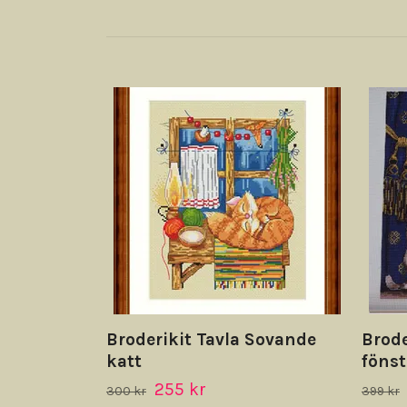
Broderikit Tavla Sovande
Brode
katt
fönst
255 kr
300 kr
399 kr