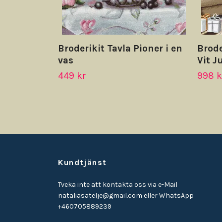
Broderikit Tavla Pioner i en
Brode
vas
Vit J
449 kr
998 k
Kundtjänst
Tveka inte att kontakta oss via e-Mail
nataliasatelje@gmail.com
eller WhatsApp
+460705889239