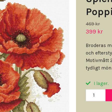
Poppi
469 kr
399 kr
Broderas m
och efterst
Motivmått 2
tydligt möns
I lager.