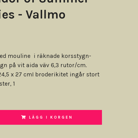
es - Vallmo
ed mouline i räknade korsstygn-
ygn på vit aida väv 6,3 rutor/cm.
4,5 x 27 cmI broderikitet ingår stort
ter, 1
LÄGG I KORGEN