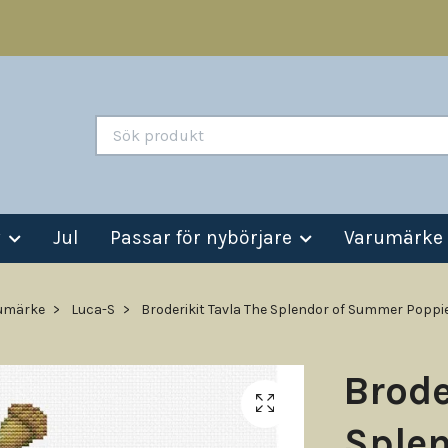
v
Jul
Passar för nybörjare
Varumärke
umärke
Luca-S
Broderikit Tavla The Splendor of Summer Poppie
Brode
Sple