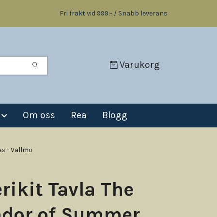
Fri frakt vid 999:- / Snabb leverans
Varukorg
Om oss
Rea
Blogg
s - Vallmo
rikit Tavla The
ndor of Summer