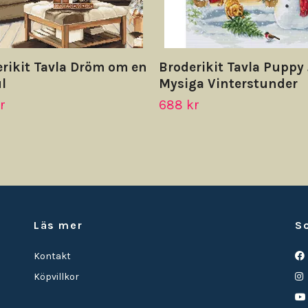
rikit Tavla Dröm om en
Broderikit Tavla Puppy 
ul
Mysiga Vinterstunder
r
688 kr
Läs mer
S
Kontakt
Köpvillkor