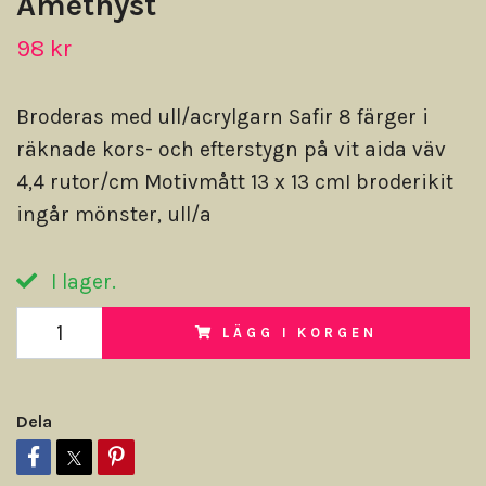
Amethyst
98 kr
Broderas med ull/acrylgarn Safir 8 färger i
räknade kors- och efterstygn på vit aida väv
4,4 rutor/cm Motivmått 13 x 13 cmI broderikit
ingår mönster, ull/a
I lager.
LÄGG I KORGEN
Dela