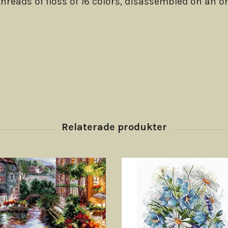
hreads of floss of 16 colors, disassembled on an o