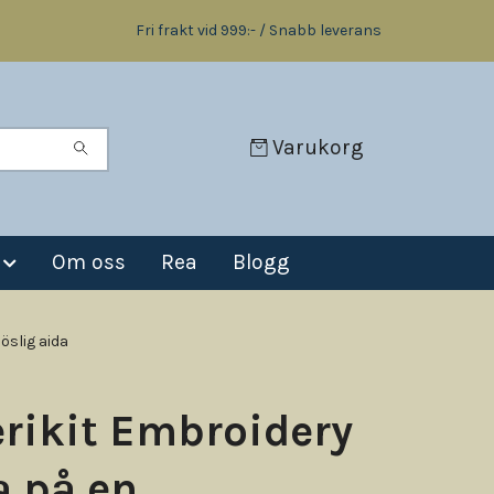
Fri frakt vid 999:- / Snabb leverans
Varukorg
Om oss
Rea
Blogg
öslig aida
rikit Embroidery
a på en