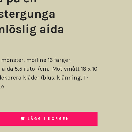
stergunga
nlöslig aida
t mönster, moiline 16 färger,
g aida 5,5 rutor/cm. Motivmått 18 x 10
dekorera kläder (blus, klänning, T-
.e
LÄGG I KORGEN