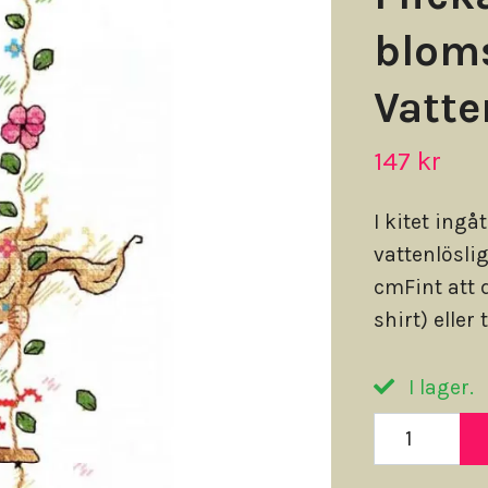
blom
Vatte
147 kr
I kitet ingå
vattenlösli
cmFint att 
shirt) eller t
I lager.