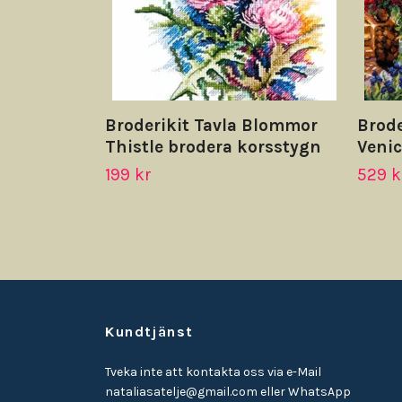
Broderikit Tavla Blommor
Brode
Thistle brodera korsstygn
Venic
199 kr
529 k
Kundtjänst
Tveka inte att kontakta oss via e-Mail
nataliasatelje@gmail.com
eller WhatsApp