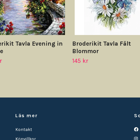
rikit Tavla Evening in
Broderikit Tavla Fält
e
Blommor
r
145 kr
Läs mer
S
Kontakt
Köpvillkor