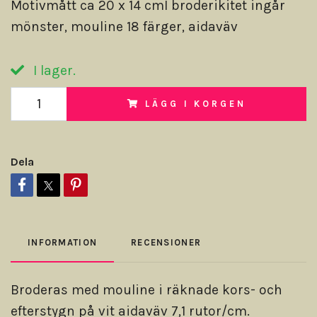
Motivmått ca 20 x 14 cmI broderikitet ingår
mönster, mouline 18 färger, aidaväv
I lager.
LÄGG I KORGEN
Dela
INFORMATION
RECENSIONER
Broderas med mouline i räknade kors- och
efterstygn på vit aidaväv 7,1 rutor/cm.