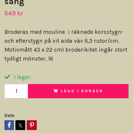
sång
549 kr
Broderas med mouline i räknade korsstygn-
och efterstygn på vit aida väv 6,3 rutor/cm.
Motivmått 43 x 22 cmI broderikitet ingår stort
tydligt mönster, 16
I lager.
LÄGG I KORGEN
Dela