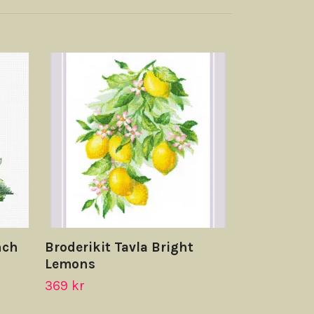
Broderikit 
70 kr
nch
Broderikit Tavla Bright
Lemons
369 kr