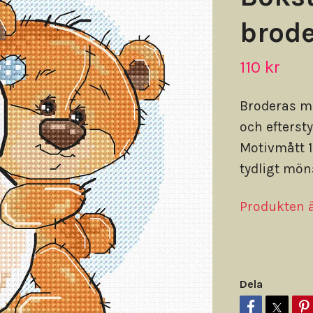
brode
110 kr
Broderas m
och efterst
Motivmått 11
tydligt möns
Produkten är
Dela