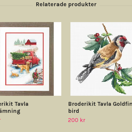
rikit Tavla
Broderikit Tavla Goldfi
tämning
bird
r
200 kr