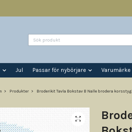
v
Jul
Passar för nybörjare
Varumärke
m
Produkter
Broderikit Tavla Bokstav B Nalle brodera korssty
Brode
Bokst