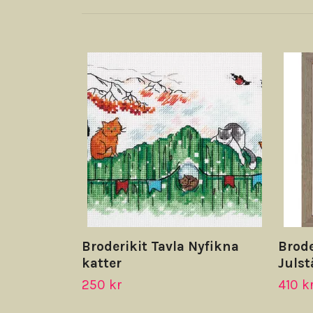
Broderikit Tavla Nyfikna
Brode
katter
Juls
250 kr
410 k