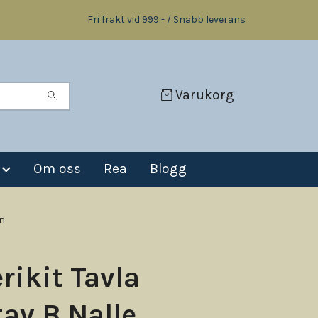
Fri frakt vid 999:- / Snabb leverans
Varukorg
Om oss
Rea
Blogg
gn
rikit Tavla
av B Nalle