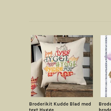
Broderikit Kudde Blad med
Brode
text Hygge
brod