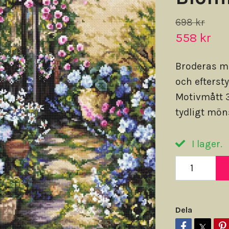
698 kr
558 kr
Broderas m
och efterst
Motivmått 3
tydligt möns
I lager.
Dela