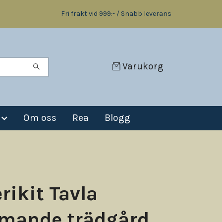
Fri frakt vid 999:- / Snabb leverans
Varukorg
Om oss
Rea
Blogg
rikit Tavla
mande trädgård