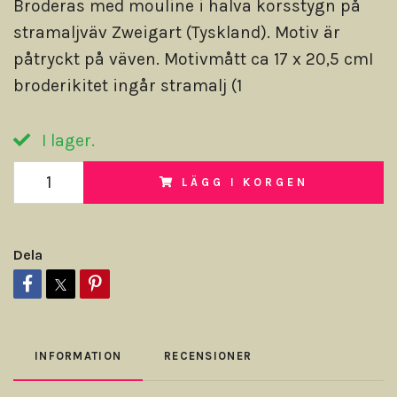
Broderas med mouline i halva korsstygn på
stramaljväv Zweigart (Tyskland). Motiv är
påtryckt på väven. Motivmått ca 17 x 20,5 cmI
broderikitet ingår stramalj (1
I lager.
LÄGG I KORGEN
Dela
INFORMATION
RECENSIONER