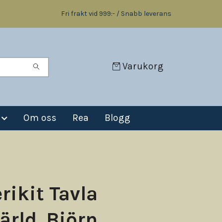
Fri frakt vid 999:- / Snabb leverans
Varukorg
Om oss
Rea
Blogg
rikit Tavla
ärld. Björn.