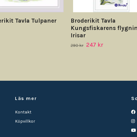
rikit Tavla Tulpaner
Broderikit Tavla
Kungsfiskarens flygni
r
Irisar
247 kr
290 kr
Läs mer
S
Kontakt
Köpvillkor