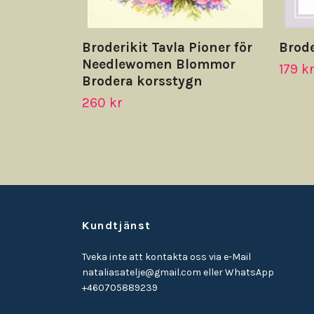
Broderikit Tavla Pioner för
Brode
Needlewomen Blommor
179 k
Brodera korsstygn
260 kr
Kundtjänst
Tveka inte att kontakta oss via e-Mail
nataliasatelje@gmail.com
eller WhatsApp
+460705889239