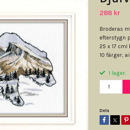
288 kr
Broderas m
efterstygn 
25 x 17 cmI
10 färger, a
I lager.
Dela