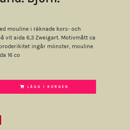
ed mouline i räknade kors- och
på vit aida 6,3 Zweigart. Motivmått ca
 broderikitet ingår mönster, mouline
ida 16 co
LÄGG I KORGEN