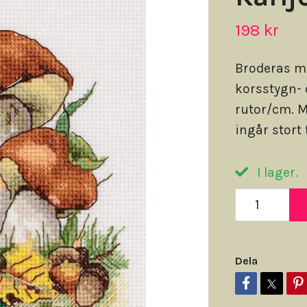
198 kr
Broderas m
korsstygn- 
rutor/cm. M
ingår stort 
I lager.
Dela