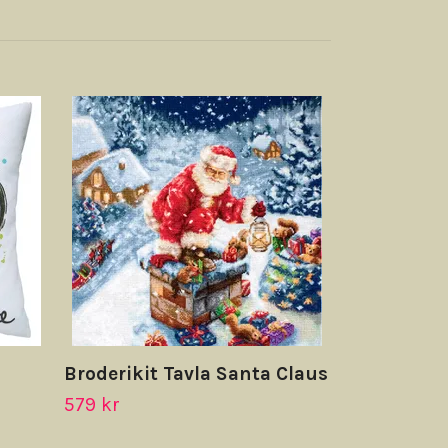
Broderikit 
Eftermidda
369 kr
Broderikit Tavla Santa Claus
579 kr