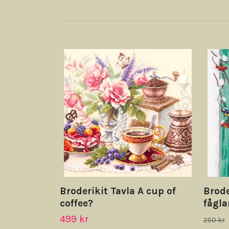
Broderikit Tavla A cup of
Brode
coffee?
fågla
499 kr
250 kr