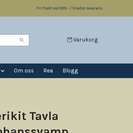
Fri frakt vid 999:- / Snabb leverans
Varukorg
Om oss
Rea
Blogg
rikit Tavla
johanssvamp