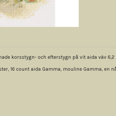
e korsstygn- och efterstygn på vit aida väv 6,2 
önster, 16 count aida Gamma, mouline Gamma, en nå