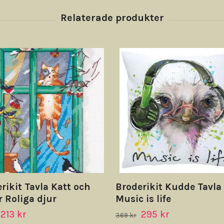
rikit Tavla Katt och
Broderikit Kudde Tavla
r Roliga djur
Music is life
213 kr
295 kr
369 kr