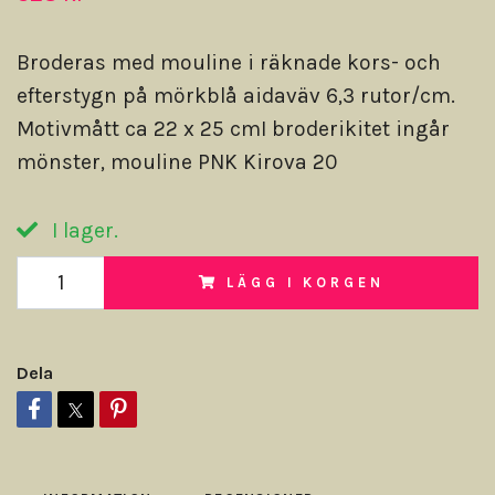
Broderas med mouline i räknade kors- och
efterstygn på mörkblå aidaväv 6,3 rutor/cm.
Motivmått ca 22 x 25 cmI broderikitet ingår
mönster, mouline PNK Kirova 20
I lager.
LÄGG I KORGEN
Dela