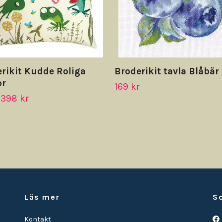
rikit Kudde Roliga
Broderikit tavla Blåbär
or
169 kr
398 kr
Läs mer
S
Kontakt