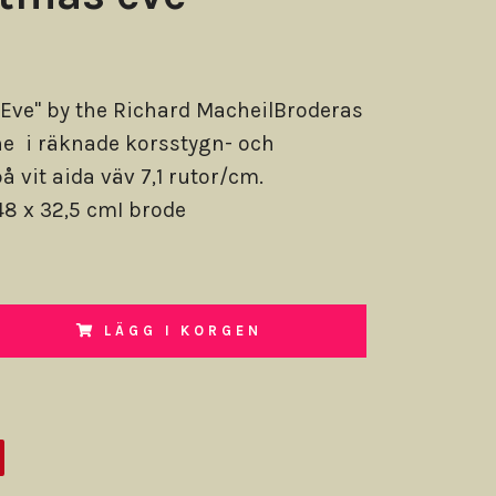
Eve" by the Richard MacheilBroderas
e i räknade korsstygn- och
å vit aida väv 7,1 rutor/cm.
8 x 32,5 cmI brode
LÄGG I KORGEN