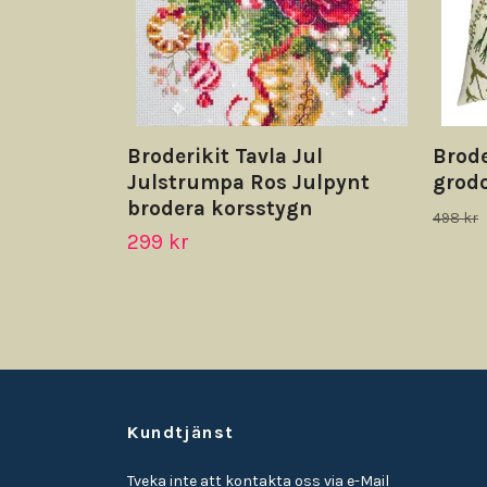
Broderikit Tavla Jul
Brode
Julstrumpa Ros Julpynt
grod
brodera korsstygn
498 kr
299 kr
Kundtjänst
Tveka inte att kontakta oss via e-Mail