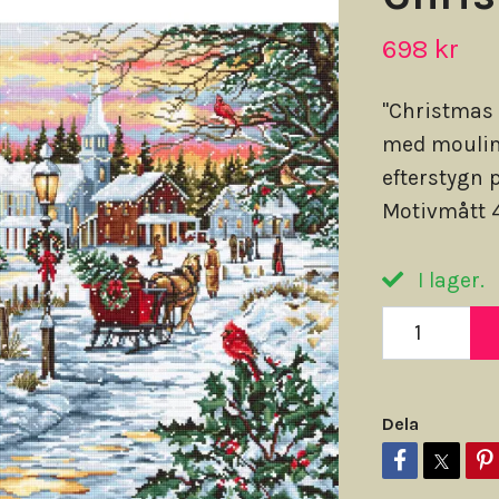
698 kr
"Christmas 
med moulin
efterstygn p
Motivmått 4
I lager.
Dela