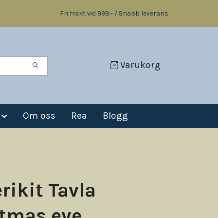
Fri frakt vid 999:- / Snabb leverans
Varukorg
Om oss
Rea
Blogg
rikit Tavla
tmas eve