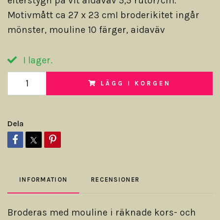
efterstygn på vit aidaväv 5,5 rutor/cm.
Motivmått ca 27 x 23 cmI broderikitet ingår
mönster, mouline 10 färger, aidaväv
I lager.
LÄGG I KORGEN
Dela
INFORMATION
RECENSIONER
Broderas med mouline i räknade kors- och