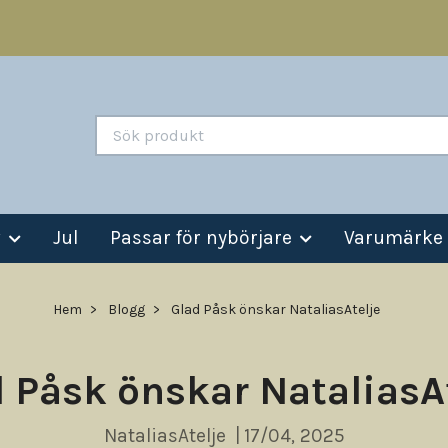
v
Jul
Passar för nybörjare
Varumärke
Hem
Blogg
Glad Påsk önskar NataliasAtelje
 Påsk önskar NataliasA
NataliasAtelje
|
17/04, 2025