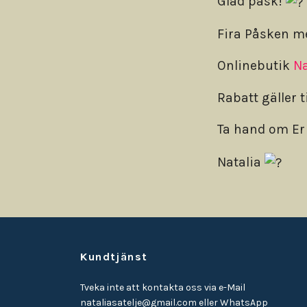
Glad påsk!
Fira Påsken m
Onlinebutik
Na
Rabatt gäller t
Ta hand om E
Natalia
Kundtjänst
Tveka inte att kontakta oss via e-Mail
nataliasatelje@gmail.com
eller WhatsApp