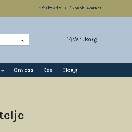
Fri frakt vid 999:- / Snabb leverans
Varukorg
Om oss
Rea
Blogg
telje