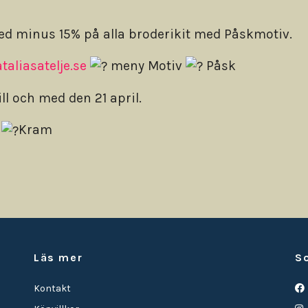
ed minus 15% på alla broderikit med Påskmotiv.
taliasatelje.se
meny Motiv
Påsk
ill och med den 21 april.
r
Kram
Läs mer
S
Kontakt